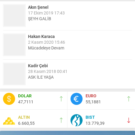
Akın Şenel
17 Ekim 2019 17:43
ŞEYH GALİB
Hakan Karaca
2 Kasım 2020 15:46
Mücadeleye Devam
Kadir Çebi
28 Kasım 2018 00:41
ASK İLE YAŞA
Nail Kazanç
DOLAR
EURO
10 Mart 2023 21:36
47,7111
55,1881
HAYDİ TEKİRDAĞ MAÇA !!!!
ALTIN
BIST
6.660,55
13.779,39
Salih Canikli
5 Kasım 2024 19:54