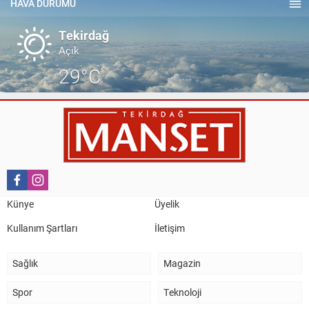
TEKİRDAĞ İL EMNİYET MÜDÜRÜMÜZE HAYIRLI OLSUN
HAVA DURUMU
ZİYARETİ.
Tekirdağ
Açık
29°C
Künye
Üyelik
Kullanım Şartları
İletişim
Sağlık
Magazin
Spor
Teknoloji