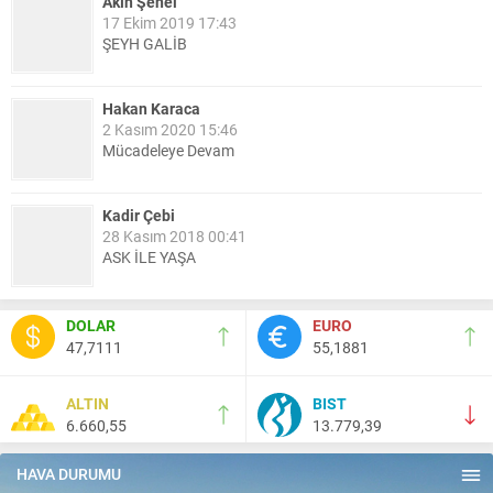
Akın Şenel
17 Ekim 2019 17:43
ŞEYH GALİB
Hakan Karaca
2 Kasım 2020 15:46
Mücadeleye Devam
Kadir Çebi
28 Kasım 2018 00:41
ASK İLE YAŞA
Nail Kazanç
DOLAR
EURO
10 Mart 2023 21:36
47,7111
55,1881
HAYDİ TEKİRDAĞ MAÇA !!!!
ALTIN
BIST
6.660,55
13.779,39
Salih Canikli
5 Kasım 2024 19:54
TEKİRDAĞ İL EMNİYET MÜDÜRÜMÜZE HAYIRLI OLSUN
HAVA DURUMU
ZİYARETİ.