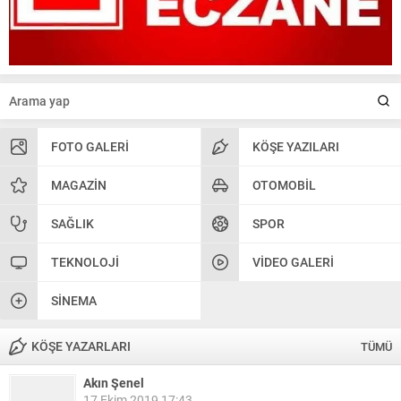
FOTO GALERI
KÖŞE YAZILARI
MAGAZIN
OTOMOBIL
SAĞLIK
SPOR
TEKNOLOJI
VIDEO GALERI
SINEMA
KÖŞE YAZARLARI
TÜMÜ
Akın Şenel
17 Ekim 2019 17:43