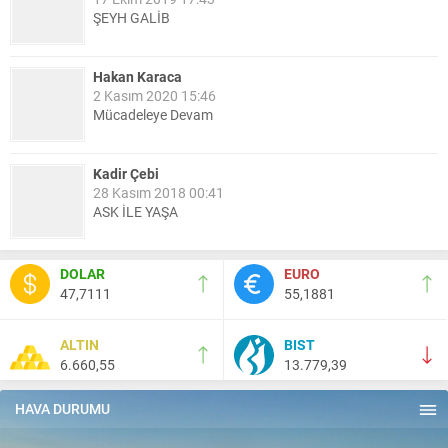
ŞEYH GALİB
Hakan Karaca
2 Kasım 2020 15:46
Mücadeleye Devam
Kadir Çebi
28 Kasım 2018 00:41
ASK İLE YAŞA
Nail Kazanç
DOLAR
EURO
10 Mart 2023 21:36
47,7111
55,1881
HAYDİ TEKİRDAĞ MAÇA !!!!
ALTIN
BIST
6.660,55
13.779,39
Salih Canikli
5 Kasım 2024 19:54
TEKİRDAĞ İL EMNİYET MÜDÜRÜMÜZE HAYIRLI OLSUN
HAVA DURUMU
ZİYARETİ.