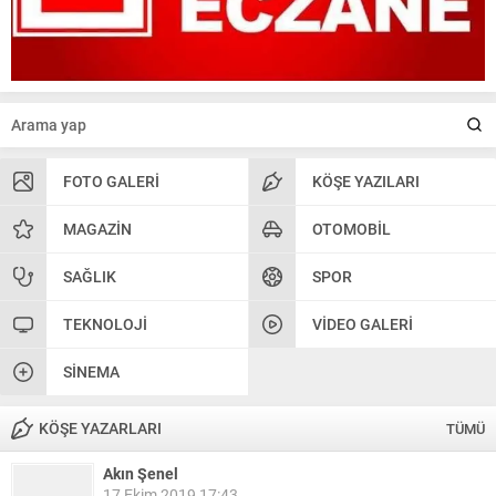
FOTO GALERI
KÖŞE YAZILARI
MAGAZIN
OTOMOBIL
SAĞLIK
SPOR
TEKNOLOJI
VIDEO GALERI
SINEMA
KÖŞE YAZARLARI
TÜMÜ
Akın Şenel
17 Ekim 2019 17:43