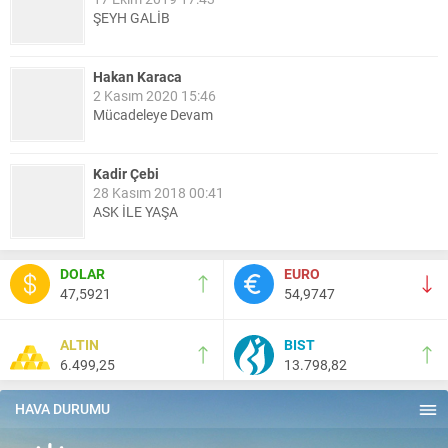
ŞEYH GALİB
Hakan Karaca
2 Kasım 2020 15:46
Mücadeleye Devam
Kadir Çebi
28 Kasım 2018 00:41
ASK İLE YAŞA
Nail Kazanç
DOLAR
EURO
10 Mart 2023 21:36
47,5921
54,9747
HAYDİ TEKİRDAĞ MAÇA !!!!
ALTIN
BIST
6.499,25
13.798,82
Salih Canikli
5 Kasım 2024 19:54
TEKİRDAĞ İL EMNİYET MÜDÜRÜMÜZE HAYIRLI OLSUN
HAVA DURUMU
ZİYARETİ.