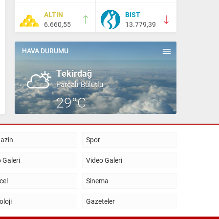
ALTIN
BIST
Salih Canikli
6.660,55
13.779,39
5 Kasım 2024 19:54
TEKİRDAĞ İL EMNİYET
MÜDÜRÜMÜZE HAYIRLI OLSUN
HAVA DURUMU
ZİYARETİ.
Tekirdağ
Parçalı Bulutlu
29°C
azin
Spor
 Galeri
Video Galeri
cel
Sinema
oloji
Gazeteler