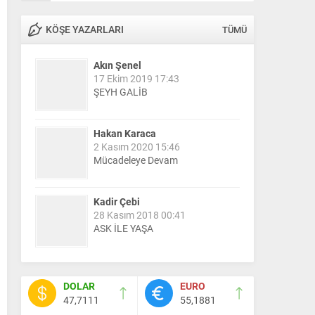
KÖŞE YAZARLARI
TÜMÜ
Akın Şenel
17 Ekim 2019 17:43
ŞEYH GALİB
Hakan Karaca
2 Kasım 2020 15:46
Mücadeleye Devam
Kadir Çebi
28 Kasım 2018 00:41
ASK İLE YAŞA
Nail Kazanç
10 Mart 2023 21:36
DOLAR
EURO
HAYDİ TEKİRDAĞ MAÇA !!!!
47,7111
55,1881