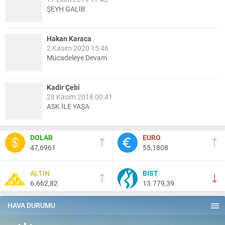
ŞEYH GALİB
Hakan Karaca
2 Kasım 2020 15:46
Mücadeleye Devam
Kadir Çebi
28 Kasım 2018 00:41
ASK İLE YAŞA
Nail Kazanç
DOLAR
EURO
10 Mart 2023 21:36
47,6961
55,1808
HAYDİ TEKİRDAĞ MAÇA !!!!
ALTIN
BIST
6.662,82
13.779,39
Salih Canikli
5 Kasım 2024 19:54
TEKİRDAĞ İL EMNİYET MÜDÜRÜMÜZE HAYIRLI OLSUN
HAVA DURUMU
ZİYARETİ.