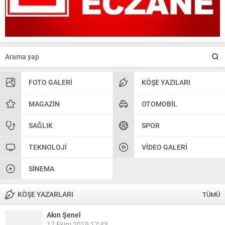
FOTO GALERI
KÖŞE YAZILARI
MAGAZIN
OTOMOBIL
SAĞLIK
SPOR
TEKNOLOJI
VIDEO GALERI
SINEMA
KÖŞE YAZARLARI
TÜMÜ
Akın Şenel
17 Ekim 2019 17:43