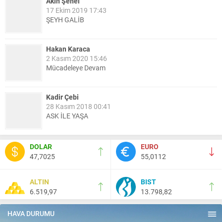
Akın Şenel
17 Ekim 2019 17:43
ŞEYH GALİB
Hakan Karaca
2 Kasım 2020 15:46
Mücadeleye Devam
Kadir Çebi
28 Kasım 2018 00:41
ASK İLE YAŞA
Nail Kazanç
DOLAR
EURO
10 Mart 2023 21:36
47,7025
55,0112
HAYDİ TEKİRDAĞ MAÇA !!!!
ALTIN
BIST
6.519,97
13.798,82
Salih Canikli
5 Kasım 2024 19:54
TEKİRDAĞ İL EMNİYET MÜDÜRÜMÜZE HAYIRLI OLSUN
HAVA DURUMU
ZİYARETİ.