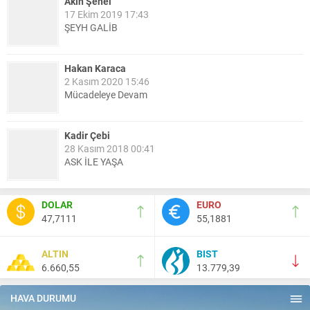
Akın Şenel
17 Ekim 2019 17:43
ŞEYH GALİB
Hakan Karaca
2 Kasım 2020 15:46
Mücadeleye Devam
Kadir Çebi
28 Kasım 2018 00:41
ASK İLE YAŞA
Nail Kazanç
DOLAR
EURO
10 Mart 2023 21:36
47,7111
55,1881
HAYDİ TEKİRDAĞ MAÇA !!!!
ALTIN
BIST
6.660,55
13.779,39
Salih Canikli
5 Kasım 2024 19:54
TEKİRDAĞ İL EMNİYET MÜDÜRÜMÜZE HAYIRLI OLSUN
HAVA DURUMU
ZİYARETİ.