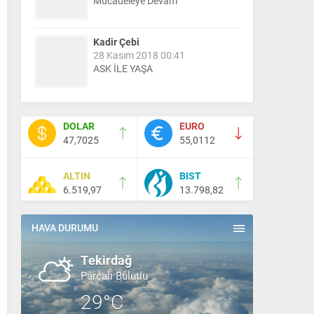
Mücadeleye Devam
Kadir Çebi
28 Kasım 2018 00:41
ASK İLE YAŞA
Nail Kazanç
10 Mart 2023 21:36
DOLAR
EURO
HAYDİ TEKİRDAĞ MAÇA !!!!
47,7025
55,0112
ALTIN
BIST
Salih Canikli
6.519,97
13.798,82
5 Kasım 2024 19:54
TEKİRDAĞ İL EMNİYET
MÜDÜRÜMÜZE HAYIRLI OLSUN
HAVA DURUMU
ZİYARETİ.
Tekirdağ
Parçalı Bulutlu
29°C