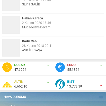
ŞEYH GALİB
Hakan Karaca
2 Kasım 2020 15:46
Mücadeleye Devam
Kadir Çebi
28 Kasım 2018 00:41
ASK İLE YAŞA
Nail Kazanç
DOLAR
EURO
10 Mart 2023 21:36
47,6954
55,1824
HAYDİ TEKİRDAĞ MAÇA !!!!
ALTIN
BIST
6.662,10
13.779,39
Salih Canikli
5 Kasım 2024 19:54
TEKİRDAĞ İL EMNİYET MÜDÜRÜMÜZE HAYIRLI OLSUN
HAVA DURUMU
ZİYARETİ.