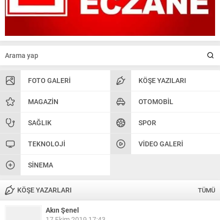
FOTO GALERI
KÖŞE YAZILARI
MAGAZIN
OTOMOBIL
SAĞLIK
SPOR
TEKNOLOJI
VIDEO GALERI
SINEMA
KÖŞE YAZARLARI
TÜMÜ
Akın Şenel
17 Ekim 2019 17:43