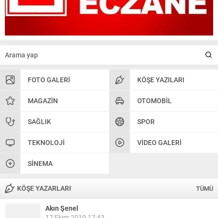
FOTO GALERI
KÖŞE YAZILARI
MAGAZIN
OTOMOBIL
SAĞLIK
SPOR
TEKNOLOJI
VIDEO GALERI
SINEMA
KÖŞE YAZARLARI
TÜMÜ
Akın Şenel
17 Ekim 2019 17:43