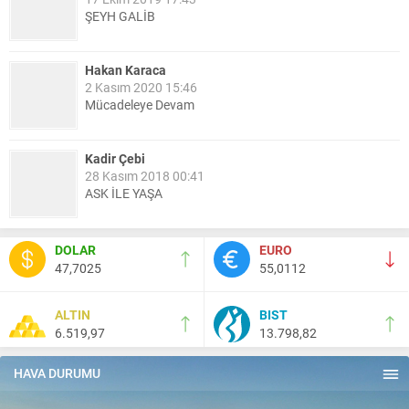
ŞEYH GALİB
Hakan Karaca
2 Kasım 2020 15:46
Mücadeleye Devam
Kadir Çebi
28 Kasım 2018 00:41
ASK İLE YAŞA
Nail Kazanç
DOLAR
EURO
10 Mart 2023 21:36
47,7025
55,0112
HAYDİ TEKİRDAĞ MAÇA !!!!
ALTIN
BIST
6.519,97
13.798,82
Salih Canikli
5 Kasım 2024 19:54
TEKİRDAĞ İL EMNİYET MÜDÜRÜMÜZE HAYIRLI OLSUN
HAVA DURUMU
ZİYARETİ.