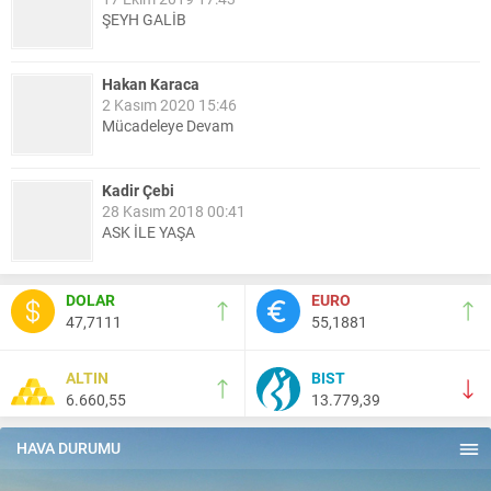
ŞEYH GALİB
Hakan Karaca
2 Kasım 2020 15:46
Mücadeleye Devam
Kadir Çebi
28 Kasım 2018 00:41
ASK İLE YAŞA
Nail Kazanç
DOLAR
EURO
10 Mart 2023 21:36
47,7111
55,1881
HAYDİ TEKİRDAĞ MAÇA !!!!
ALTIN
BIST
6.660,55
13.779,39
Salih Canikli
5 Kasım 2024 19:54
TEKİRDAĞ İL EMNİYET MÜDÜRÜMÜZE HAYIRLI OLSUN
HAVA DURUMU
ZİYARETİ.