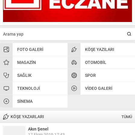
FOTO GALERI
KÖŞE YAZILARI
MAGAZIN
OTOMOBIL
SAĞLIK
SPOR
TEKNOLOJI
VIDEO GALERI
SINEMA
KÖŞE YAZARLARI
TÜMÜ
Akın Şenel
17 Ekim 2019 17:43